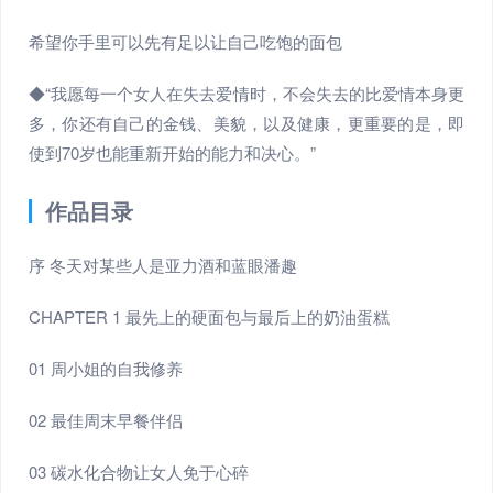
希望你手里可以先有足以让自己吃饱的面包
◆“我愿每一个女人在失去爱情时，不会失去的比爱情本身更
多，你还有自己的金钱、美貌，以及健康，更重要的是，即
使到70岁也能重新开始的能力和决心。”
作品目录
序 冬天对某些人是亚力酒和蓝眼潘趣
CHAPTER 1 最先上的硬面包与最后上的奶油蛋糕
01 周小姐的自我修养
02 最佳周末早餐伴侣
03 碳水化合物让女人免于心碎