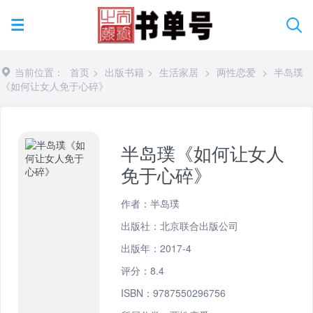
当前位置：
首页
>
出版书籍
>
生活家居
>
两性恋爱
>
半岛璞
《如何让女人免于心碎》
半岛璞《如何让女人
免于心碎》
作者：半岛璞
出版社：北京联合出版公司
出版年：2017-4
评分：8.4
ISBN：9787550296756