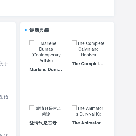
最新典籍
关于
The Complete Calvin and Hobbes
Marlene Dumas (Contemporary Artists)
创始
愛情只是古老傳說
The Animator-s Survival Kit
阐述