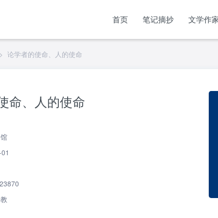
首页
笔记摘抄
文学作
>
论学者的使命、人的使命
使命、人的使命
书馆
-01
23870
宗教