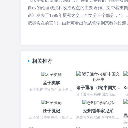
自己的伦理观点和政治观点的主要著作。文中着重
命》发表于1799年夏秋之交，全文分三个部分，*
把握实在的官能，由此可看出他从哲学到宗教的过渡
相关推荐
孟子类解
诸子通考--(精)中国文化丛书
孟子类解 内容简介 孟子是继孔子之后的儒家杰出代表和集大成者，世称“亚圣”。孟子的思想主要集中在《孟子》一书中。在代，孟子和他的著作，等同诸子，地位并不显贵。有...
诸子通考--(精)中国文化丛书 本书特色 ☆ 一书在手，尽览中国思想源流与文化精华。☆ 上、下两编分说诸子人物与诸子著述，条理清晰，脉络突出。☆ 蒋伯潜说：“盖...
庄子笺记
悲剧哲学家尼采
庄子笺记 本书特色 《庄子笺记》：四川大学“九八五工程”文化遗产与文化互动项目庄子笺记 目录 内篇七（一七七则）逍遥游**（十则）一、是鸟也，海运则将徙于南冥二...
悲剧哲学家尼采 本书特色 尼采在自传《看，这个人》里，自称为“**个'悲剧哲学家'，与悲观哲学家正相敌对。”这里所谓的“悲剧”，是指希腊式的刚毅的悲剧，即意示人...