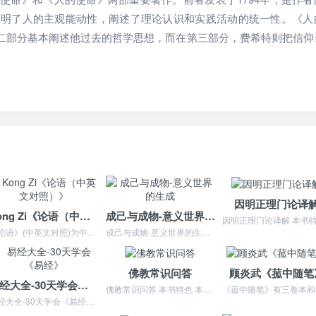
阐明了人的主观能动性，阐述了理论认识和实践活动的统一性。《人
*、二部分基本阐述他过去的哲学思想，而在第三部分，费希特则把信仰
。
因明正理门论译
Kong Zi《论语（中英文对照）》
成己与成物-意义世界的生成
《论语》(中英文对照)为中英文对照本《论语》，包括《论语》原文、中文今译和英文今译三部分。双数页排中文，单数页排英文，两两
成己与成物-意义世界的生成 本书特色 《成己与成物:意义世界的生成》：成己与成物视域中的意义，人性能力与意义世界，规范系统与意义生成，精神世界的意义向度，意义与...
佛教常识问答
顾炎武《菰中随笔
易经大全-30天学会《易经》
佛教常识问答 本书特色 本书语言质朴，深入浅出，对现代人在学佛中所遇到的各种问题，给予了契理契机的回答。佛教常识问答 内容简介 佛也称佛陀，译为“觉者”，能彻证...
《菰中随笔》
易经大全-30天学会《易经》 本书特色 《易经》是中国古代*早涵盖天、地、人三界的哲学著作,是华夏文明的源头,被奉为经典中的经典,哲学中的哲学,智慧中的智慧。几...