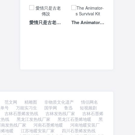
愛情只是古老傳說
The Animator-s Survival Kit
范文网
精雕图
非物质文化遗产
情侣网名
书单号
万能实习生
国学网
鲁迅
短视频剧
吉林石墨烯发热线
吉林发热线厂家
吉林石墨烯
发热线
黑龙江发热线厂家
黑龙江石墨烯地暖
黑
河南发热线厂家
河南石墨烯地暖
河南地暖安装厂
墨烯地暖
江苏地暖安装厂家
四川石墨烯发热线