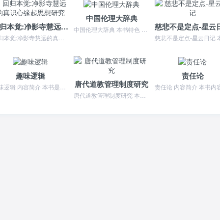
中国伦理大辞典
回归本觉:净影寺慧远的真识心缘起思想研究
慈悲不是定点-星云
中国伦理大辞典 本书特色 ★ 16开硬精装，辽宁人民出版社1998年出版★ 180余万字，共收条目3300余条，包括从先秦到近现代五千年来中国伦理学的重要学派、...
回归本觉:净影寺慧远的真识心缘起思想研究 内容简介 本书以慧远思想中*核心的“真识心缘起”为主轴，所谓的“真识心缘起”，就是指的人的*终认识包含了世界宇宙所具有...
趣味逻辑
责任论
唐代道教管理制度研究
趣味逻辑 内容简介 本书是为青年编写的一本形式逻辑读物。逻辑学是一门思维科学，它的研究对象是人们的思维形式及规律。在逻辑科学中，主要的有形式逻辑、辩证逻辑和数理...
唐代道教管理制度研究 本书特色 本书在前人研究的基础上，对唐代道教管理制度的形成背景与基本情况进行了较为全面而深入的考察与梳理。作者不仅对唐代道教内部的管理制度...