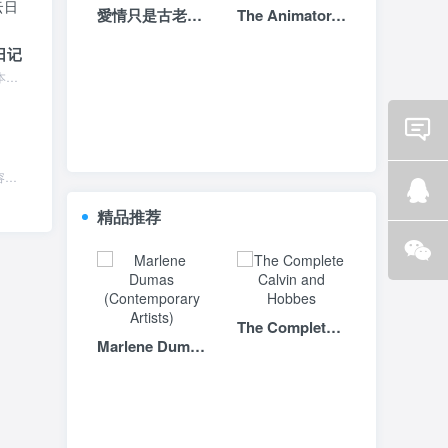
愛情只是古老傳說
The Animator-s Survival Kit
日记
慈悲不是定点-星云日记 本书特色 大师生活哲学 ⊙ 智慧语录高僧行仪风范 ⊙ 完整典载从平实的步伐中，进入佛学、进入一代宗师圣洁的心境！日记，是生活的痕迹，是成...
Email
责任论 内容简介 本书内容包括：责任概念的辩明、责任的前提、责任的价值、责任的保证、责任的冲突与选择、责任的实现等。责任论 目录 序中文摘要Abstract导论...
咨询
精品推荐
Q Q
咨询
微信
咨询
The Complete Calvin and Hobbes
Marlene Dumas (Contemporary Artists)