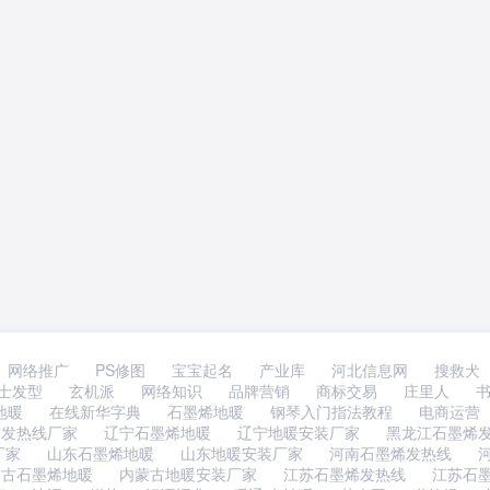
网络推广
PS修图
宝宝起名
产业库
河北信息网
搜救犬
士发型
玄机派
网络知识
品牌营销
商标交易
庄里人
地暖
在线新华字典
石墨烯地暖
钢琴入门指法教程
电商运营
宁发热线厂家
辽宁石墨烯地暖
辽宁地暖安装厂家
黑龙江石墨烯
厂家
山东石墨烯地暖
山东地暖安装厂家
河南石墨烯发热线
蒙古石墨烯地暖
内蒙古地暖安装厂家
江苏石墨烯发热线
江苏石