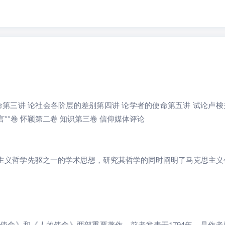
命第三讲 论社会各阶层的差别第四讲 论学者的使命第五讲 试论卢梭
*卷 怀颖第二卷 知识第三卷 信仰媒体评论
主义哲学先驱之一的学术思想，研究其哲学的同时阐明了马克思主义
使命》和《人的使命》两部重要著作。前者发表于1794年，是作者