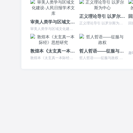
正义理论导引 以罗尔斯为中心
审美人类学与区域文化建设-人民日报学术文库
正义理论导引 以罗尔斯为中心 本书特色 《正义理论导引：以罗尔斯为中心》作者何怀宏与同仁译有罗尔斯的名著《正义论》，在国内影响甚广，此书不仅仅就该书讨论正义理论...
审美人类学与区域文化建设-人民日报学术文库 本书特色 人类学作为一门研究人类体质和文化的学科，经过上百年的演化发展，从古典进化论到新进化论；从文化传播学派到文化...
敦煌本《太玄真一本际经》思想研究
哲人哲语——征服与政权
敦煌本《太玄真一本际经》思想研究 本书特色 黄崑威的博士论文《敦煌本(太玄真一本际经)思想研究》,是在对六朝时期哲学思想深入考察的基础上,就《本际经》的思想所作...
哲人哲语——征服与政权 本书特色 本书字字珠玑，常识与经典融合，堪称传世思想魂宝。思想大师的深刻哲理、醒世箴言，是对人类文化的奉献与恩典。心灵奥秘的求索，灵魂深...