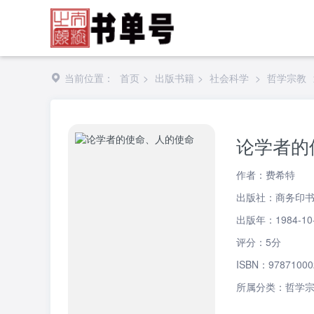
当前位置：
首页
>
出版书籍
>
社会科学
>
哲学宗教
论学者的
作者：费希特
出版社：商务印
出版年：1984-10
评分：5分
ISBN：97871000
所属分类：
哲学