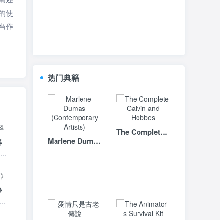
的使
当作
热门典籍
The Complete Calvin and Hobbes
Marlene Dumas (Contemporary Artists)
解
因明正理门论译解 本书特色 《因明正理门论》（印度陈那著，唐玄奘译），是陈那新因明的代表作，也是因明学的根本论著之一。本书是著名因明学家沈剑英先生对《正理门论》...
》
有三卷本和一卷本两种，三卷本记载顾炎武读书所得、常言俗谚、师生问答之语四百馀条，涉及历史地理、天文曆法、风俗