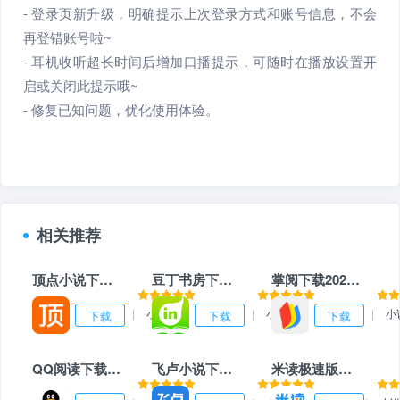
- 登录页新升级，明确提示上次登录方式和账号信息，不会
再登错账号啦~
- 耳机收听超长时间后增加口播提示，可随时在播放设置开
启或关闭此提示哦~
- 修复已知问题，优化使用体验。
相关推荐
顶点小说下载2023安卓最新版
豆丁书房下载2023安卓最新版
掌阅下载2023安卓最新版
38.35MB
|
小说
43.51MB
|
小说
45.95MB
|
小
下载
下载
下载
QQ阅读下载2023安卓最新版
飞卢小说下载2023安卓最新版
米读极速版下载2023安卓最新版