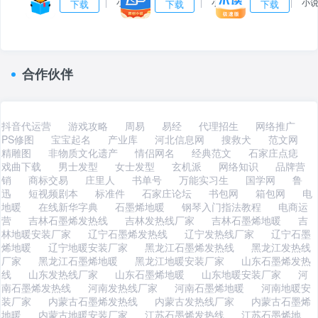
66.59MB
|
小说
46.67MB
|
小说
46.7MB
|
小
下载
下载
下载
合作伙伴
抖音代运营
游戏攻略
周易
易经
代理招生
网络推广
PS修图
宝宝起名
产业库
河北信息网
搜救犬
范文网
精雕图
非物质文化遗产
情侣网名
经典范文
石家庄点痣
戏曲下载
男士发型
女士发型
玄机派
网络知识
品牌营
销
商标交易
庄里人
书单号
万能实习生
国学网
鲁
迅
短视频剧本
标准件
石家庄论坛
书包网
箱包网
电
地暖
在线新华字典
石墨烯地暖
钢琴入门指法教程
电商运
营
吉林石墨烯发热线
吉林发热线厂家
吉林石墨烯地暖
吉
林地暖安装厂家
辽宁石墨烯发热线
辽宁发热线厂家
辽宁石墨
烯地暖
辽宁地暖安装厂家
黑龙江石墨烯发热线
黑龙江发热线
厂家
黑龙江石墨烯地暖
黑龙江地暖安装厂家
山东石墨烯发热
线
山东发热线厂家
山东石墨烯地暖
山东地暖安装厂家
河
南石墨烯发热线
河南发热线厂家
河南石墨烯地暖
河南地暖安
装厂家
内蒙古石墨烯发热线
内蒙古发热线厂家
内蒙古石墨烯
地暖
内蒙古地暖安装厂家
江苏石墨烯发热线
江苏石墨烯地