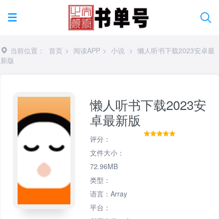
当前位置：
首页
>
阅读APP
>
小说
>
懒人听书下载2023安卓最
新版
懒人听书下载2023安
卓最新版
评分：
文件大小：
72.96MB
类型：
语言：Array
平台：