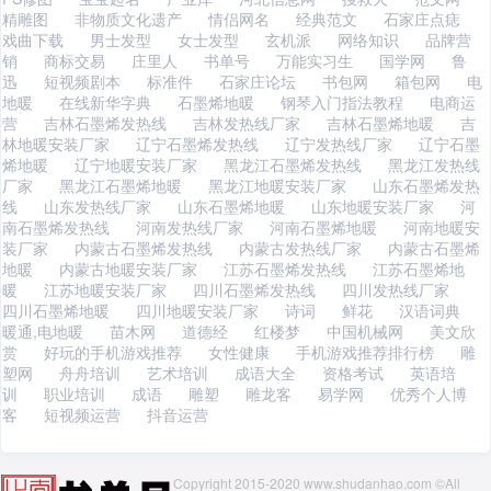
精雕图
非物质文化遗产
情侣网名
经典范文
石家庄点痣
戏曲下载
男士发型
女士发型
玄机派
网络知识
品牌营
销
商标交易
庄里人
书单号
万能实习生
国学网
鲁
迅
短视频剧本
标准件
石家庄论坛
书包网
箱包网
电
地暖
在线新华字典
石墨烯地暖
钢琴入门指法教程
电商运
营
吉林石墨烯发热线
吉林发热线厂家
吉林石墨烯地暖
吉
林地暖安装厂家
辽宁石墨烯发热线
辽宁发热线厂家
辽宁石墨
烯地暖
辽宁地暖安装厂家
黑龙江石墨烯发热线
黑龙江发热线
厂家
黑龙江石墨烯地暖
黑龙江地暖安装厂家
山东石墨烯发热
线
山东发热线厂家
山东石墨烯地暖
山东地暖安装厂家
河
南石墨烯发热线
河南发热线厂家
河南石墨烯地暖
河南地暖安
装厂家
内蒙古石墨烯发热线
内蒙古发热线厂家
内蒙古石墨烯
地暖
内蒙古地暖安装厂家
江苏石墨烯发热线
江苏石墨烯地
暖
江苏地暖安装厂家
四川石墨烯发热线
四川发热线厂家
四川石墨烯地暖
四川地暖安装厂家
诗词
鲜花
汉语词典
暖通,电地暖
苗木网
道德经
红楼梦
中国机械网
美文欣
赏
好玩的手机游戏推荐
女性健康
手机游戏推荐排行榜
雕
塑网
舟舟培训
艺术培训
成语大全
资格考试
英语培
训
职业培训
成语
雕塑
雕龙客
易学网
优秀个人博
客
短视频运营
抖音运营
Copyright 2015-2020 www.shudanhao.com ©All