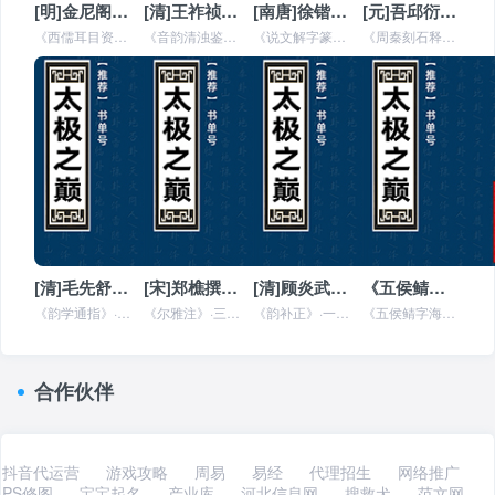
[明]金尼阁撰《西儒耳目资》全文在线阅读
[清]王祚祯撰《音韵清浊鉴》全文在线阅读
[南唐]徐锴撰《说文解字篆韵谱》全文在线阅读
[元]吾邱衍撰《周秦刻石释音》全文在线阅读
《西儒耳目资》（无卷数，两江总督采进本）明金尼阁撰。金尼阁字四表，西洋人。其书作於天启乙丑，成於丙寅。以西洋之音通中国之
《音韵清浊鉴》·三卷（江苏巡抚采进本）国朝王祚祯撰。祚祯字楚珍，大兴人。是书以金韩道昭《五音集韵》、元刘鉴《切字玉钥匙》
《说文解字篆韵谱》·五卷（两江总督采进本）南唐徐锴撰。其书取许慎《说文解字》，以四声部分，编次成书。凡小篆皆有音训，其无
《周秦刻石释音》·一卷（编修汪如藻家藏本）元吾邱衍撰。衍字子行，钱塘人。初宋淳熙间，有杨文昺者，著《周秦刻石释音》一书，
[清]毛先舒撰《韵学通指》全文在线阅读
[宋]郑樵撰《尔雅注》全文在线阅读
[清]顾炎武撰《韵补正》全文在线阅读
《五侯鲭字海》全文在线阅读
《韵学通指》·一卷（浙江汪汝瑮家藏本）国朝毛先舒撰。是编与柴绍炳《古韵通》、沈谦《词韵》同时而出。三人本相友善，故兼举二
《尔雅注》·三卷（两淮盐政采进本）宋郑樵撰。樵字渔仲，莆田人。居夹漈山中，因以为号。又自称西溪逸民。绍兴间以荐召对，授右
《韵补正》·一卷（安徽巡抚采进本）国朝顾炎武撰。案《宋志》，吴棫有《毛诗叶韵补音》十卷，又《韵补》五卷。自朱子作《诗集传
《五侯鲭字海》·二十卷（安徽巡抚采进本）不著撰人名氏，题曰“汤海若订正”。考汤显祖号曰若士，亦曰海若，临川人。万历辛丑进
合作伙伴
抖音代运营
游戏攻略
周易
易经
代理招生
网络推广
PS修图
宝宝起名
产业库
河北信息网
搜救犬
范文网