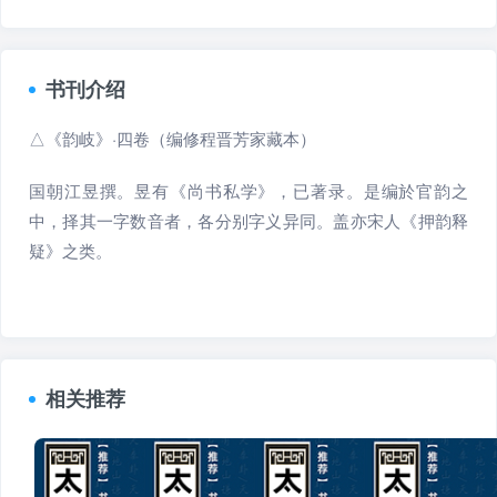
书刊介绍
△《韵岐》·四卷（编修程晋芳家藏本）
国朝江昱撰。昱有《尚书私学》，已著录。是编於官韵之
中，择其一字数音者，各分别字义异同。盖亦宋人《押韵释
疑》之类。
相关推荐