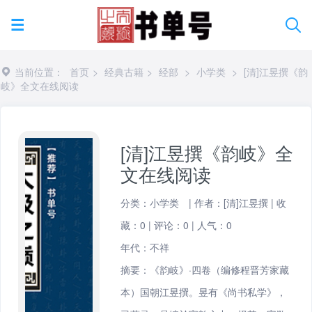
当前位置：
首页
>
经典古籍
>
经部
>
小学类
>
[清]江昱撰《韵
岐》全文在线阅读
[清]江昱撰《韵岐》全
文在线阅读
分类：
小学类
|
作者：[清]江昱撰
|
收
藏：0
|
评论：0
|
人气：
0
年代：不祥
摘要：《韵岐》·四卷（编修程晋芳家藏
本）国朝江昱撰。昱有《尚书私学》，