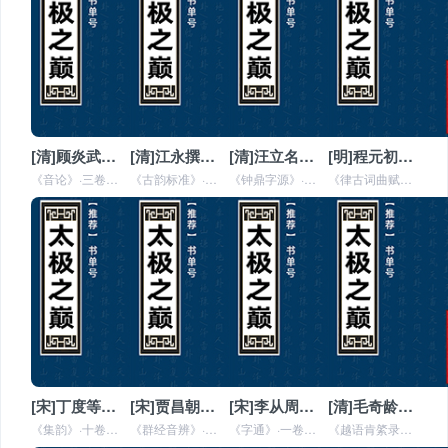
[清]顾炎武撰《音论》全文在线阅读
[清]江永撰《古韵标准》全文在线阅读
[清]汪立名编《钟鼎字源》全文在线阅读
[明]程元初撰《律古词曲赋叶韵》全文在线阅读
《音论》·三卷（安徽巡抚采进本）国朝顾炎武撰。炎武有《左传杜解补正》，已著录。自陈第作《毛诗古音考》、《屈宋古音义》，而
《古韵标准》·四卷（桂林府同知李文藻刊本）国朝江永撰。永有《周礼疑义举要》，已著录。自昔论古音者不一家，惟宋吴棫、明杨慎
《钟鼎字源》·五卷（河南巡抚采进本）国朝汪立名编。立名号西亭，婺源人。官工部主事。是编成於康熙丙申。《自序》称金石虽皆传
《律古词曲赋叶韵》·十二卷（江苏周厚堉家藏本）明程元初撰。元初字全之，歙县人。是编成於万历甲寅，首有《自序》及《凡例》。
[宋]丁度等奉敕撰《集韵》全文在线阅读
[宋]贾昌朝撰《群经音辨》全文在线阅读
[宋]李从周撰《字通》全文在线阅读
[清]毛奇龄撰《越语肯綮录》全文在线阅读
《集韵》·十卷（两淮马裕家藏本）旧本题宋丁度等奉敕撰。前有《韵例》，称：“景祐四年，太常博士直史馆宋祁、太常丞直史馆郑戩
《群经音辨》·七卷（通行本）宋贾昌朝撰。昌朝字子明，获鹿人。天禧初赐同进士出身，庆历中同中书门下平章事。英宗初加左仆射，
《字通》·一卷（两淮盐政采进本）宋李从周撰。从周始末未详。据嘉定十三年魏了翁《序》，但称为彭山人，字曰肩吾。末有宝祐甲寅
《越语肯綮录》·一卷（浙江巡抚采进本）国朝毛奇龄撰。奇龄有《仲氏易》，已著录。是篇皆记其乡之方言，而证以古音、古训，以为