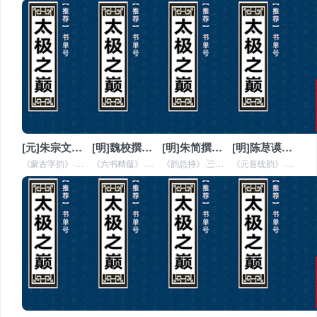
[元]朱宗文撰《蒙古字韵》全文在线阅读
[明]魏校撰《六书精蕴》全文在线阅读
[明]朱简撰《韵总持》全文在线阅读
[明]陈荩谟撰《元音统韵》全文在线阅读
《蒙古字韵》·二卷（两淮盐政采进本）元朱宗文撰。宗文字彦章，信安人。前有刘更《序》，又称为朱巴颜。盖宗文尝充蒙古字学弟子
《六书精蕴》·六卷、《音释》·一卷（两淮马裕家藏本）明魏校撰。校有《周礼沿革传》，已著录。是书《自序》谓“因古文正小篆之
《韵总持》·三卷（浙江汪启淑家藏本）明朱简撰。简字修能，万历中人。其书一卷为《古韵》。以干、葛、该等十四字标全韵，使各归
《元音统韵》·二十八卷（浙江巡抚采进本）明陈荩谟撰，其门人胡邵瑛增修。凡《通释》二卷、《类音》六卷、《统韵》十卷、《古韵