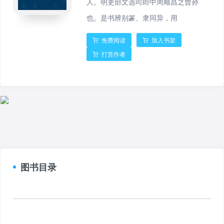
人。明吏部文选司郎中周顺昌之曾孙
也。是书辨别篆、隶同异，用
免费阅读
加入书架
打赏作者
图书目录