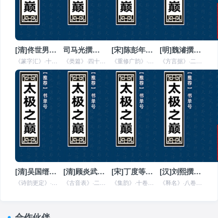
[清]佟世男编《篆字汇》全文在线阅读
司马光撰《类篇》全文在线阅读
[宋]陈彭年、邱雍等奉敕撰《重修广韵》全文在线阅读
[明]魏濬撰《方言据》全文在线阅读
《篆字汇》·十二卷（通行本）国朝佟世男编。世男，满洲镶黄旗人。康熙中官知县。其书本梅膺祚《字汇》，各系以篆文。篆文所无之
《类篇》·四十五卷（两淮马裕家藏本）旧本题“司马光撰”。景定癸亥，董南一作光《切韵指掌图序》，亦称光尝被命修纂《类篇》，
《重修广韵》·五卷（两淮马裕家藏本）宋陈彭年、邱雍等奉敕撰。初，隋陆法言以吕静等六家韵书各有乖互，因与刘臻、颜之推、魏渊
《方言据》·二卷（福建巡抚采进本）明魏濬撰。濬有《易象古义通》，已著录。是书乃纪四方言语之异而求其可据者凡二百馀条，多见
[清]吴国缙编《诗韵更定》全文在线阅读
[清]顾炎武撰《古音表》全文在线阅读
[宋]丁度等奉敕撰《集韵》全文在线阅读
[汉]刘熙撰《释名》全文在线阅读
《诗韵更定》·五卷（内府藏本）国朝吴国缙编。国缙字玉林，全椒人。顺治壬辰进士。韵书之作，所以辨别声音，不专为诗而设。流俗
《古音表》·二卷（安徽巡抚采进本）国朝顾炎武撰。《音学五书》之五也。凡分十部。以《东》、《冬》、《锺》、《江》为第一，《
《集韵》·十卷（两淮马裕家藏本）旧本题宋丁度等奉敕撰。前有《韵例》，称：“景祐四年，太常博士直史馆宋祁、太常丞直史馆郑戩
《释名》·八卷（内府藏本）汉刘熙撰。熙字成国，北海人。其书二十篇。以同声相谐，推论称名辨物之意，中间颇伤於穿凿，然可因以
合作伙伴