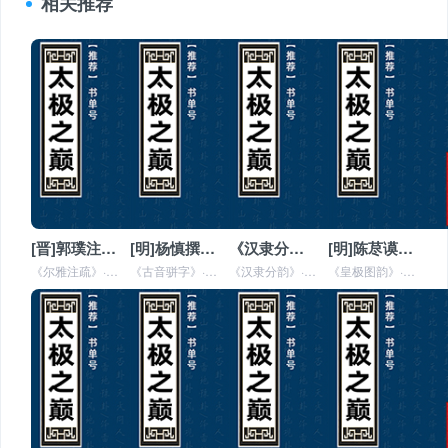
相关推荐
[晋]郭璞注《尔雅注疏》全文在线阅读
[明]杨慎撰《古音骈字》全文在线阅读
《汉隶分韵》全文在线阅读
[明]陈荩谟撰《皇极图韵》全文在线阅读
《尔雅注疏》·十一卷（内府藏本）晋郭璞注，宋邢昺疏。璞字景纯，河东闻喜人。官至弘农太守。事迹具《晋书》本传。昺有《孝经疏
《古音骈字》·一卷、《续编》·五卷（江苏巡抚采进本）《古音骈字》一卷，明杨慎撰。《续编》五卷，国朝庄履丰、庄鼎铉同撰。古
《汉隶分韵》·七卷（江苏巡抚采进本）不著撰人名氏，亦无时代。考其分韵，以《一东》、《二冬》、《三江》等标目，是元韵，非宋
《皇极图韵》·一卷（江西巡抚采进本）明陈荩谟撰。荩谟字献可，嘉兴人。黄道周之门人也。是书本邵子《皇极经世》声音倡和之说而