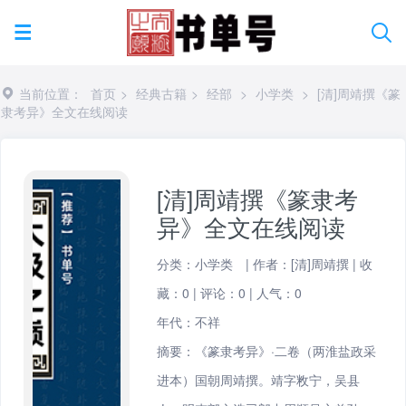
当前位置：
首页
>
经典古籍
>
经部
>
小学类
>
[清]周靖撰《篆
隶考异》全文在线阅读
[清]周靖撰《篆隶考
异》全文在线阅读
分类：
小学类
|
作者：[清]周靖撰
|
收
藏：0
|
评论：0
|
人气：
0
年代：不祥
摘要：《篆隶考异》·二卷（两淮盐政采
进本）国朝周靖撰。靖字敉宁，吴县