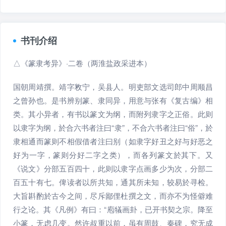
书刊介绍
△《篆隶考异》·二卷（两淮盐政采进本）
国朝周靖撰。靖字敉宁，吴县人。明吏部文选司郎中周顺昌
之曾孙也。是书辨别篆、隶同异，用意与张有《复古编》相
类。其小异者，有书以篆文为纲，而附列隶字之正俗。此则
以隶字为纲，於合六书者注曰“隶”，不合六书者注曰“俗”，於
隶相通而篆则不相假借者注曰别（如隶字好丑之好与好恶之
好为一字，篆则分好二字之类），而各列篆文於其下。又
《说文》分部五百四十，此则以隶字点画多少为次，分部二
百五十有七。俾读者以所共知，通其所未知，较易於寻检。
大旨斟酌於古今之间，尽斥鄙俚杜撰之文，而亦不为怪僻难
行之论。其《凡例》有曰：“庖犠画卦，已开书契之宗。降至
小篆，无虑几变。然许叔重以前，虽有周鼓、秦碑，究无成