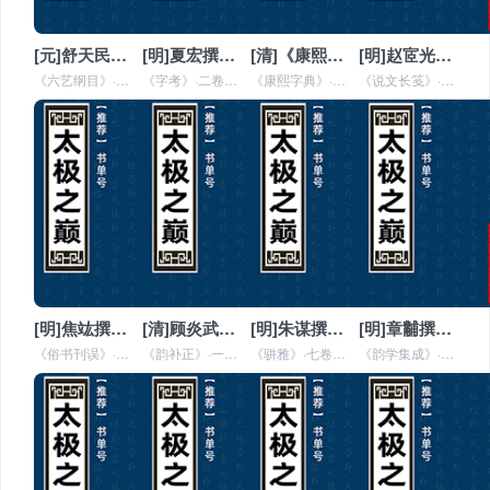
[元]舒天民撰《六艺纲目》全文在线阅读
[明]夏宏撰《字考》全文在线阅读
[清]《康熙字典》全文在线阅读
[明]赵宧光撰《说文长笺》全文在线阅读
《六艺纲目》·二卷（兵部侍郎纪昀家藏本）元舒天民撰。天民字埶风，鄞县人。是书取《周礼·保氏》“六艺”之文，因郑玄之《注》
《字考》·二卷（浙江汪启淑家藏本）明夏宏撰。宏字用德，号铭乾，海阳人。是书上卷凡三类：曰《误写字》，曰《疑似字》，曰《误
《康熙字典》·四十二卷康熙五十五年圣祖仁皇帝御定。古小学存於今者，惟《说文》、《玉篇》为最旧。《说文》体皆篆籀，不便施行
《说文长笺》·一百四卷（安徽巡抚采进本）明赵宧光撰。宧光字凡夫，吴县人。是书前列《解题》一卷，载其平生所著字学之书七十馀
[明]焦竑撰《俗书刊误》全文在线阅读
[清]顾炎武撰《韵补正》全文在线阅读
[明]朱谋撰《骈雅》全文在线阅读
[明]章黼撰《韵学集成》全文在线阅读
《俗书刊误》·十二卷（江苏巡抚采进本）明焦竑撰。竑有《易筌》，已著录。是书第一卷至第四卷类分四声，刊正讹字。若之非，容不
《韵补正》·一卷（安徽巡抚采进本）国朝顾炎武撰。案《宋志》，吴棫有《毛诗叶韵补音》十卷，又《韵补》五卷。自朱子作《诗集传
《骈雅》·七卷（浙江巡抚采进本）明朱谋撰。谋有《周易象通》，已著录。此书皆刺取古书文句典奥者，依《尔雅》体例，分章训释。
《韵学集成》·十三卷（浙江鲍士恭家藏本）明章黼撰。黼字道常，嘉定人。是书分部，一准《洪武正韵》。每部之中，以平仄相从。四