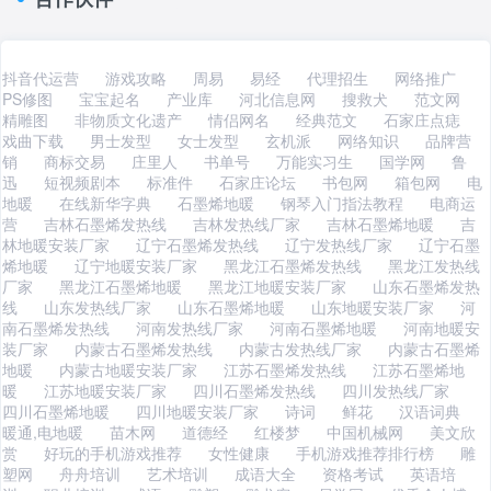
抖音代运营
游戏攻略
周易
易经
代理招生
网络推广
PS修图
宝宝起名
产业库
河北信息网
搜救犬
范文网
精雕图
非物质文化遗产
情侣网名
经典范文
石家庄点痣
戏曲下载
男士发型
女士发型
玄机派
网络知识
品牌营
销
商标交易
庄里人
书单号
万能实习生
国学网
鲁
迅
短视频剧本
标准件
石家庄论坛
书包网
箱包网
电
地暖
在线新华字典
石墨烯地暖
钢琴入门指法教程
电商运
营
吉林石墨烯发热线
吉林发热线厂家
吉林石墨烯地暖
吉
林地暖安装厂家
辽宁石墨烯发热线
辽宁发热线厂家
辽宁石墨
烯地暖
辽宁地暖安装厂家
黑龙江石墨烯发热线
黑龙江发热线
厂家
黑龙江石墨烯地暖
黑龙江地暖安装厂家
山东石墨烯发热
线
山东发热线厂家
山东石墨烯地暖
山东地暖安装厂家
河
南石墨烯发热线
河南发热线厂家
河南石墨烯地暖
河南地暖安
装厂家
内蒙古石墨烯发热线
内蒙古发热线厂家
内蒙古石墨烯
地暖
内蒙古地暖安装厂家
江苏石墨烯发热线
江苏石墨烯地
暖
江苏地暖安装厂家
四川石墨烯发热线
四川发热线厂家
四川石墨烯地暖
四川地暖安装厂家
诗词
鲜花
汉语词典
暖通,电地暖
苗木网
道德经
红楼梦
中国机械网
美文欣
赏
好玩的手机游戏推荐
女性健康
手机游戏推荐排行榜
雕
塑网
舟舟培训
艺术培训
成语大全
资格考试
英语培