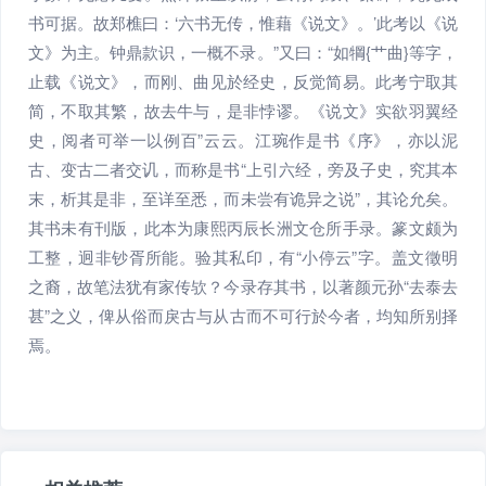
书可据。故郑樵曰：‘六书无传，惟藉《说文》。’此考以《说
文》为主。钟鼎款识，一概不录。”又曰：“如犅{艹曲}等字，
止载《说文》，而刚、曲见於经史，反觉简易。此考宁取其
简，不取其繁，故去牛与，是非悖谬。《说文》实欲羽翼经
史，阅者可举一以例百”云云。江琬作是书《序》，亦以泥
古、变古二者交讥，而称是书“上引六经，旁及子史，究其本
末，析其是非，至详至悉，而未尝有诡异之说”，其论允矣。
其书未有刊版，此本为康熙丙辰长洲文仓所手录。篆文颇为
工整，迥非钞胥所能。验其私印，有“小停云”字。盖文徵明
之裔，故笔法犹有家传欤？今录存其书，以著颜元孙“去泰去
甚”之义，俾从俗而戾古与从古而不可行於今者，均知所别择
焉。