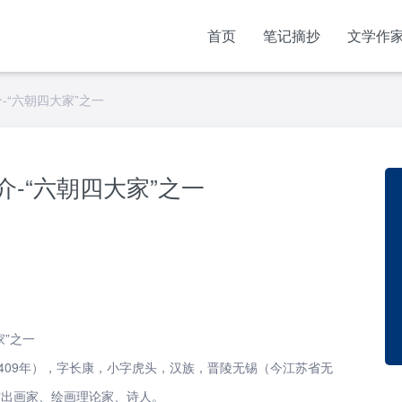
首页
笔记摘抄
文学作
-“六朝四大家”之一
介-“六朝四大家”之一
家”之一
－409年），字长康，小字虎头，汉族，晋陵无锡（今江苏省无
杰出画家、绘画理论家、诗人。