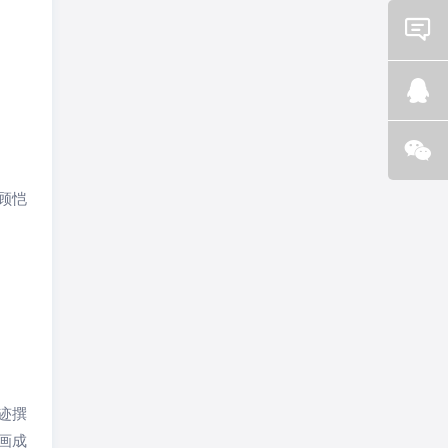
Email
咨询
Q Q
咨询
顾恺
微信
咨询
迹撰
画成