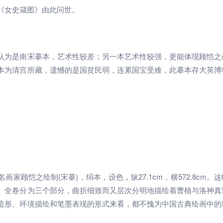
《女史箴图》由此问世。
认为是南宋摹本，艺术性较差；另一本艺术性较强，更能体现顾恺之
本为清宫所藏，遗憾的是国贫民弱，连累国宝受难，此摹本存大英博
顾恺之绘制(宋摹)，绢本，设色，纵27.1cm，横572.8cm。
。全卷分为三个部分，曲折细致而又层次分明地描绘着曹植与洛神真
造形、环境描绘和笔墨表现的形式来看，都不愧为中国古典绘画中的