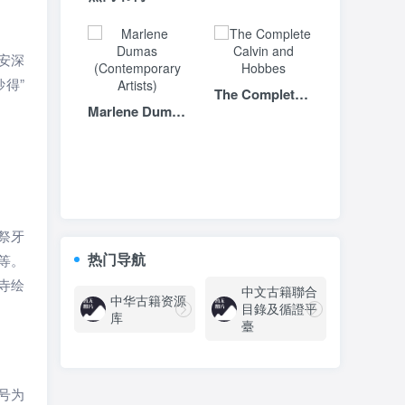
安深
得”
The Complete Calvin and Hobbes
Marlene Dumas (Contemporary Artists)
祭牙
热门导航
等。
寺绘
中文古籍聯合
中华古籍资源
目錄及循證平
库
臺
号为