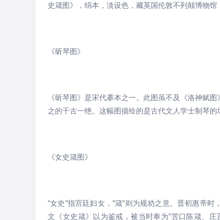
史箴图》，绢本，淡设色，藏英国伦敦不列颠博物馆
《斫琴图》
《斫琴图》是宋代摹本之一。此图虽不及《洛神赋图
之的千古一绝。这幅图描绘的是古代文人学士制琴的
《女史箴图》
"女史"指宫廷妇女，"箴"则为规劝之意。晋初惠帝
文《女史箴》以为鉴戒，被当时奉为"苦口陈箴、庄