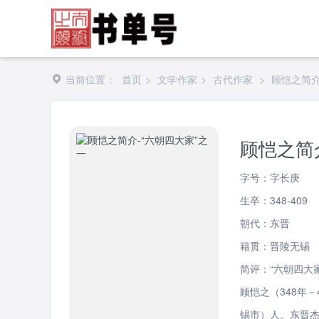
当前位置：
首页
>
文学作家
>
古代作家
>
顾恺之简介
顾恺之简
字号：字长庚
生卒：348-409
朝代：东晋
籍贯：晋陵无锡
简评：“六朝四大
顾恺之（348年
锡市）人。东晋