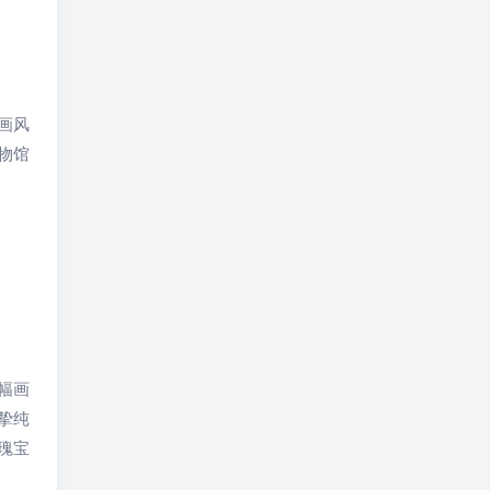
画风
物馆
这幅画
挚纯
瑰宝