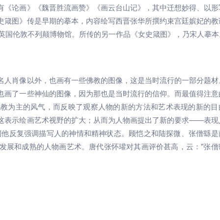
有《论画》《魏晋胜流画赞》《画云台山记》，其中迁想妙得、以形
史箴图》传是早期的摹本，内容绘写西晋张华所撰约束宫廷嫔妃的教
藏英国伦敦不列颠博物馆。所传的另一作品《女史箴图》，乃宋人摹本
名人肖像以外，也画有一些佛教的图像，这是当时流行的一部分题材
也画了一些神仙的图像，因为那也是当时流行的信仰。而最值得注意
礼教为主的风气，而反映了观察人物的新的方法和艺术表现的新的目
这表示绘画艺术视野的扩大；从而为人物画提出了新的要求——表现
到他反复强调描写人的神情和精神状态。顾恺之和陆探微、张僧繇是
发展和成熟的人物画艺术。唐代张怀瓘对其画评价甚高，云："张僧