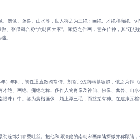
像、佛像、禽兽、山水等，世人称之为三绝：画绝、才绝和痴绝。谢
微、张僧繇合称“六朝四大家”。顾恺之作画，意在传神，其“迁想妙
基础。
18年）年间，初任通直散骑常侍。刘裕北伐南燕慕容超，恺之为作《
有才绝、画绝、痴绝之称。多作人物肖像及神仙、佛像、禽兽、山水
指眼珠）中。尝为裴楷画像，颊上添三毛，而益觉有神。在建康瓦棺
紧劲连绵如春蚕吐丝。把他和师法他的南朝宋画家陆探微并称顾陆，