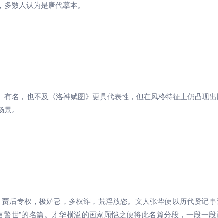
，多数人认为是唐代摹本。
》有名，也不及《洛神赋图》更具代表性，但在风格特征上仍凸现出
场景。
时，贾后专权，极妒忌，多权诈，荒淫放恣。文人张华便以历代贤记事
言警世"的名篇。才华横溢的画家顾恺之便将此名篇分段，一段一段