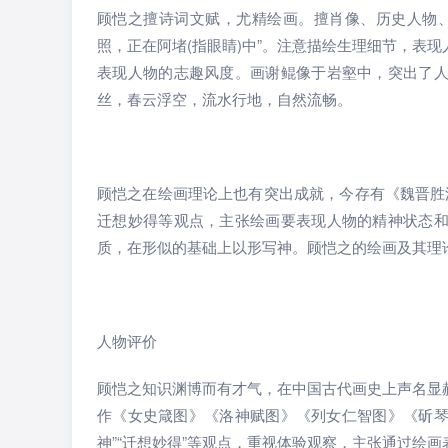
顾恺之擅诗词文赋，尤精绘画。擅肖像、历史人物
照，正在阿堵(指眼睛)中”。注意描绘生理细节，表
表现人物的志趣风度。画谢鲲像于岩壑中，突出了
丝，春云浮空，流水行地，自然流畅。
顾恺之在绘画理论上也有突出成就，今存有《魏晋胜
迁想妙得等观点，主张绘画要表现人物的精神状态
质，在形似的基础上以形写神。顾恺之的绘画及其理
人物评价
顾恺之知识渊博而有才气，在中国古代画史上声名显
作《女史箴图》《洛神赋图》《列女仁智图》《斫琴
神”“迁想妙得”等观点，重视体验观察，主张通过绘