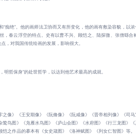
绝”和“痴绝”。他的画师法卫协而又有所变化，他的画有敷染容貌，以浓
丝，春云浮空的特点。史有以曹不兴、顾恺之、陆探微、张僧繇合称
等论点，对我国传统绘画的发展，影响很大。
，明哲保身”的处世哲学，以达到他艺术最高的成就。
牢之像》《王安期像》《阮脩像》《阮咸像》《晋帝相列像》《司马
杂鸷鸟图》《凫雁水鸟图》《庐山会图》《水府图》《行三龙图》《
顾恺之作品的摹本有《女史箴图》《洛神赋图》《列女仁智图》等。