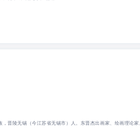
，汉族，晋陵无锡（今江苏省无锡市）人。东晋杰出画家、绘画理论家