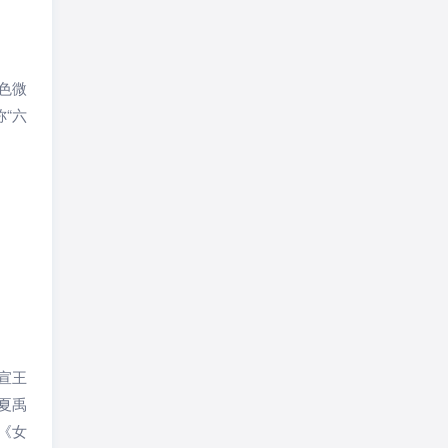
色微
“六
宣王
夏禹
《女