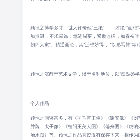
顾恺之博学多才，世人评价他“三绝”——“才绝”“画
加点缀，不求晕饰；笔迹周密，紧劲连绵，如春蚕吐
朝四大家”。精通画论，其“迁想妙得”、“以形写神”
顾恺之沉醉于艺术文学，淡于名利地位，以“痴黠参半
个人作品
顾恺之画迹甚多，有《司马宣王像》《谢安像》《刘
并魏二太子像》《桂阳王美人图》《荡舟图》《虎豹
治水图》等。顾恺之作品真迹没有保存下来。相传为