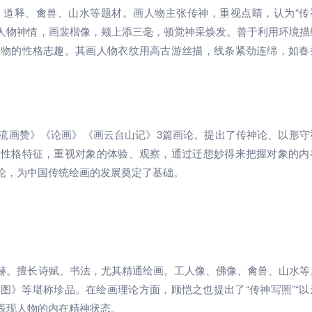
、道释、禽兽、山水等题材。画人物主张传神，重视点睛，认为“传
现人物神情，画裴楷像，颊上添三毫，顿觉神采焕发。善于利用环境描
人物的性格志趣。其画人物衣纹用高古游丝描，线条紧劲连绵，如春
流画赞》《论画》《画云台山记》3篇画论。提出了传神论、以形守
和性格特征，重视对象的体验、观察，通过迁想妙得来把握对象的内
论，为中国传统绘画的发展奠定了基础。
赫。擅长诗赋、书法，尤其精通绘画。工人像、佛像、禽兽、山水等
图》等堪称珍品。在绘画理论方面，顾恺之也提出了“传神写照”“以
画表现人物的内在精神状态。