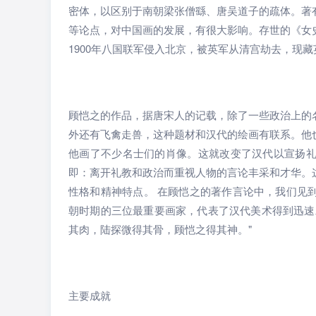
密体，以区别于南朝梁张僧繇、唐吴道子的疏体。著
等论点，对中国画的发展，有很大影响。存世的《女
1900年八国联军侵入北京，被英军从清宫劫去，现
顾恺之的作品，据唐宋人的记载，除了一些政治上的
外还有飞禽走兽，这种题材和汉代的绘画有联系。他
他画了不少名士们的肖像。这就改变了汉代以宣扬
即：离开礼教和政治而重视人物的言论丰采和才华。
性格和精神特点。 在顾恺之的著作言论中，我们见
朝时期的三位最重要画家，代表了汉代美术得到迅速
其肉，陆探微得其骨，顾恺之得其神。"
主要成就