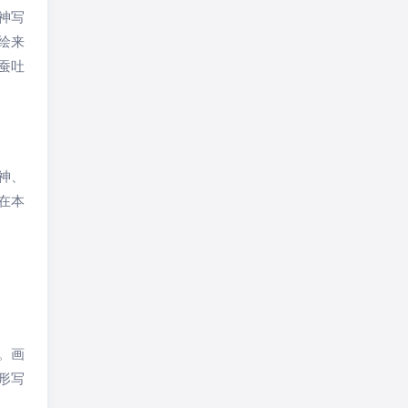
神写
绘来
蚕吐
神、
在本
。画
形写