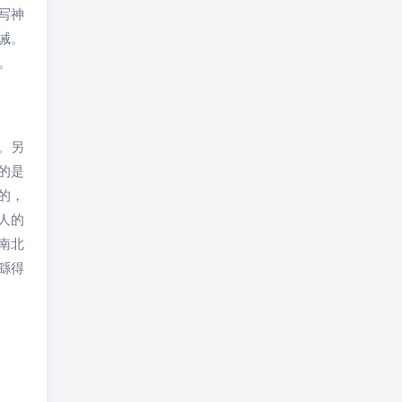
写神
诫。
。
。另
的是
的，
人的
南北
繇得