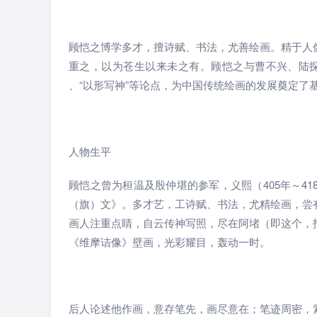
顾恺之博学多才，擅诗赋、书法，尤善绘画。精于人
重之，以为苍生以来未之有。顾恺之与曹不兴、陆探
、“以形写神”等论点，为中国传统绘画的发展奠定了
人物生平
顾恺之曾为桓温及殷仲堪的参军，义熙（405年～4
（旗）文》。多才艺，工诗赋、书法，尤精绘画，尝
画人注重点睛，自云传神写照，尽在阿堵（即这个，
《维摩诘像》壁画，光彩耀目，轰动一时。
后人论述他作画，意存笔先，画尽意在；笔迹周密，