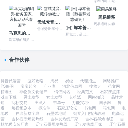
悲剧的诞生:尼采美学文选(修订本) 本书特色 《悲剧的诞生》是德国现代哲学家尼采Friedrich Nietzische，１８４４—１９００**部较为系统的美学...
周易通释
雪域梵音:藏传佛教史
周易通释 内容简介 《周易》是一部难读之书，被誉为古代东方智慧的结晶。自古以来诸多圣哲先贤终身读《易》而无悔，相传孔子曾“韦编三绝”，宋明理学家如周敦颐、程颐、...
[日] 塚本善隆《魏書釋老志研究》
雪域梵音:藏传佛教史 本书特色按照地域流布，佛教有三大系统，即南传佛教、汉传佛教和藏传佛教。佛教传入藏地后，形成了具有浓厚藏族文化特色，包含显、密二教的藏传佛教...
马克思的幽灵-债务国家.哀悼活动和新国际
釋老志，是以北魏、東魏帝王及政治中心所撰寫的佛、道二教歷史，也是中國唯一載入正史的佛教歷史。本書歷史簡則由日本知名學者塚
马克思的幽灵-债务国家.哀悼活动和新国际 本书特色 《马克思的幽灵:债务国家、哀悼活动和新国际》作者他的思想在20世纪中后斯掀起巨大波澜，不仅使他成为欧美知识界...
合作伙伴
抖音代运营
游戏攻略
周易
易经
代理招生
网络推广
PS修图
宝宝起名
产业库
河北信息网
搜救犬
范文网
精雕图
非物质文化遗产
情侣网名
经典范文
石家庄点痣
戏曲下载
男士发型
女士发型
玄机派
网络知识
品牌营
销
商标交易
庄里人
书单号
万能实习生
国学网
鲁
迅
短视频剧本
标准件
石家庄论坛
书包网
箱包网
电
地暖
在线新华字典
石墨烯地暖
钢琴入门指法教程
电商运
营
吉林石墨烯发热线
吉林发热线厂家
吉林石墨烯地暖
吉
林地暖安装厂家
辽宁石墨烯发热线
辽宁发热线厂家
辽宁石墨