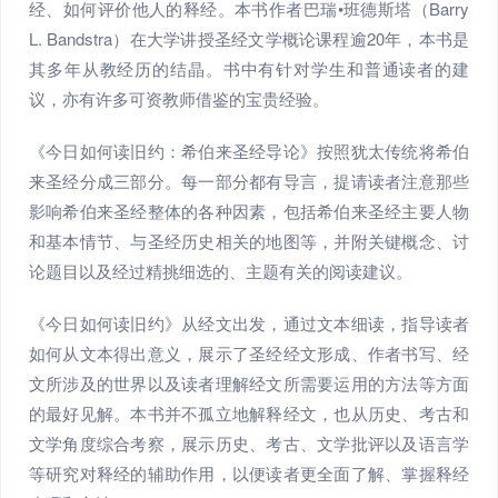
经、如何评价他人的释经。本书作者巴瑞•班德斯塔（Barry
L. Bandstra）在大学讲授圣经文学概论课程逾20年，本书是
其多年从教经历的结晶。书中有针对学生和普通读者的建
议，亦有许多可资教师借鉴的宝贵经验。
《今日如何读旧约：希伯来圣经导论》按照犹太传统将希伯
来圣经分成三部分。每一部分都有导言，提请读者注意那些
影响希伯来圣经整体的各种因素，包括希伯来圣经主要人物
和基本情节、与圣经历史相关的地图等，并附关键概念、讨
论题目以及经过精挑细选的、主题有关的阅读建议。
《今日如何读旧约》从经文出发，通过文本细读，指导读者
如何从文本得出意义，展示了圣经经文形成、作者书写、经
文所涉及的世界以及读者理解经文所需要运用的方法等方面
的最好见解。本书并不孤立地解释经文，也从历史、考古和
文学角度综合考察，展示历史、考古、文学批评以及语言学
等研究对释经的辅助作用，以便读者更全面了解、掌握释经