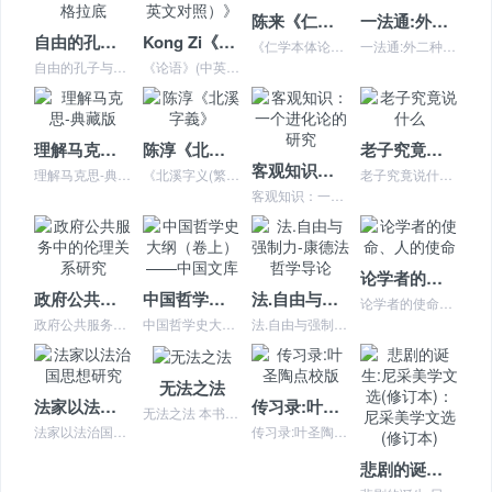
陈来《仁学本体论》
一法通:外二种
自由的孔子与不自由的苏格拉底
Kong Zi《论语（中英文对照）》
《仁学本体论》后记2010至2011年，李泽厚先生出版了《该中国哲学登场了？》和《中国哲学如何登场？》，但我一直未曾注意。2012年
一法通:外二种 内容简介 中华民族的传统文化绵延久远，历史典籍更是浩如烟海。历史的长河滚滚而过，大浪淘沙，沉淀保存下来的文献乃是片金碎银尤为珍贵。我国民间（私人...
自由的孔子与不自由的苏格拉底 本书特色 要想成功地表现一个民族，特别是它的生活史与心灵史，浪漫的艺术家可以使用艺术的语言，通过民歌演唱来实现这个目标；严谨的学者...
《论语》(中英文对照)为中英文对照本《论语》，包括《论语》原文、中文今译和英文今译三部分。双数页排中文，单数页排英文，两两
理解马克思-典藏版
陈淳《北溪字義》
老子究竟说什么
客观知识：一个进化论的研究
理解马克思-典藏版 本书特色 本书是“分析马克思主义”流派的重要代表作之一。作者在书中对马克思的社会理论及其哲学前提进行了系统的批判性审...
《北溪字义(繁体竖排版)》陈淳，字安卿，漳州龙溪(今福建龙海县)人，学者称北溪和无生。生于宋高宗绍兴二十九年(公元一一五九年)
老子究竟说什么 内容简介 帛书中本章文字与王弼本有几处重要差别，帛书甲本本章残文如下：道可道也，非恒道也。名可名也，非恒名也。无，名万物之始也；有，名万物之母也...
客观知识：一个进化论的研究 内容简介 《客观知识》是当代著名西方哲学家卡尔·波普尔（1902-1994）后期重要论著。这一时期，作者的研究重心从方法论扩展到知识...
论学者的使命、人的使命
政府公共服务中的伦理关系研究
中国哲学史大纲（卷上）——中国文库
法.自由与强制力-康德法哲学导论
论学者的使命、人的使命 本书特色 《论学者的使命人的使命》介绍了费希特这位马克思主义哲学先驱之一的学术思想，研究其哲学的同时阐明了马克思主义创始人怎样批判地继承...
政府公共服务中的伦理关系研究 本书特色 这本《公共服务中的伦理关系研究》由袁建辉著，是一部系统性地研究公共服务中的伦理关系的著作。作者从伦理关系人手，深入探讨了...
中国哲学史大纲（卷上）——中国文库 本书特色 本书运用中国传统的训诂学和西方实证主义的方法，以白话文的形式，对老子、孔子、孟子、墨子、庄子、荀子等诸子百家的学说...
法.自由与强制力-康德法哲学导论 本书特色 本书立足于《法权学说》这部被西方学界遗忘了近两百多年的著作，试图从“法”、“自由...
无法之法
法家以法治国思想研究
传习录:叶圣陶点校版
无法之法 本书特色 《无法之法》是圣严法师阐明默照的修行与证悟之作。默照经常被称作“无法之法”，是禅宗史与大乘佛教史中发展出的非常微妙深...
法家以法治国思想研究 本书特色 法家思想是中国传统文明的重要组成部分，对中华民族的发展道路有着深刻的影响。 本书主要论述了法家与儒道墨家的关系；法家“以法治国”...
传习录:叶圣陶点校版 本书特色 ★ 阳明心学经典的入门必读书，全能大儒王阳明思想精华所在！★ 语言大师叶圣陶精心校注之作，后世《传习录》校注本之范本！★尘封民国...
悲剧的诞生:尼采美学文选(修订本)：尼采美学文选(修订本)