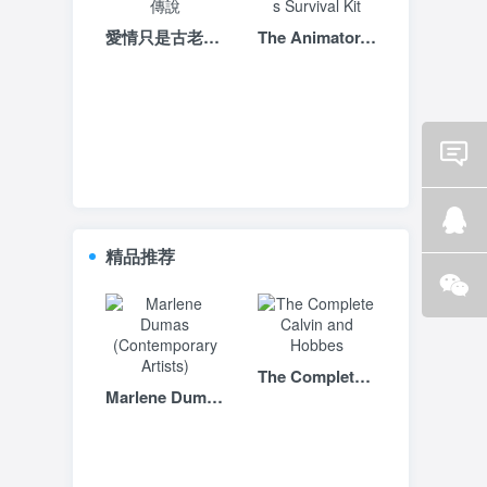
愛情只是古老傳說
The Animator-s Survival Kit
Email
咨询
精品推荐
Q Q
咨询
微信
咨询
The Complete Calvin and Hobbes
Marlene Dumas (Contemporary Artists)