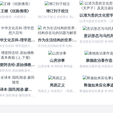
王棣《丝路佛境》
增订刘子校注
《丝路佛境》内容简介：丝绸之路又被称为“佛教之路”，它是佛教东传中国的主要线路。千年丝路上的寺院、石窟，不仅成为佛教东传
增订刘子校注 内容简介 刘子是北朝子书之*优秀者。前贤称其词采秀倩，丰腴寿整，腴秀逸俊，遒炼隽逸，并非过誉。全书五十五篇，二万九千四百余字。部头虽然不大，内容却...
意识形态与乌托
中华文化百科-理学思想六百年
作为生活结构的世界:结构存在论的问题与解答
中华文化百科-理学思想六百年 本书特色 ★★★ 重磅推荐：★实用一生的语言精华丛书(全8册)★彩绘全彩注音版故事大王(彩图版全8册) ★彩绘全彩注音版中国学生成...
作为生活结构的世界:结构存在论的问题与解答 本书特色 此书的德文书名是"Die Welt als lebendige Struktur”，现在译...
山房涉事
康德政治著作选
增壹阿含经-原始佛教基本典籍-(上.下册)
山房涉事 本书特色 释明鉴编著的《山房涉事》是“生活禅”系列中的一种。明鉴法师以出家人之心、用涉世之笔，书写市井里的平凡小事、行旅风尘、古今艺术的博大、古今佛门...
增壹阿含经-原始佛教基本典籍-(上.下册) 本书特色 《增壹阿含经》为佛教基础经典，汉译四阿含之一。东晋僧伽提婆译，五十一卷(苻秦昙摩难提亦曾翻译《增壹阿含经》...
周易正义
释迦如来应化事
全译本·国民阅读-蒙田随笔
周易正义 内容简介 《周易正义》又《周易注疏》计十三卷（宋版）。魏王弼晋韩康伯注，唐孔颖达正义，定稿于公元六五三年是唐代科举取士的标准用书，长其立于学官，也是易...
全译本·国民阅读-蒙田随笔 本书特色 巴尔扎克、伏尔泰、孟德斯鸠，司汤达对蒙田智慧交口称赞；歌德、席勒、拜伦、萨克雷、爱默生对蒙田推崇备至。一部辉煌灿烂却经受磨...