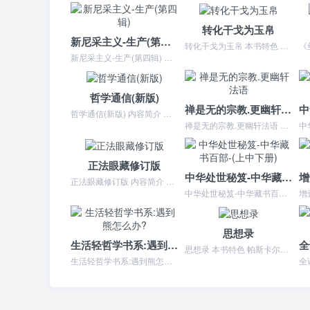
转化干戈为玉帛
新尼采主义-生产(第四辑)
转化干戈为玉帛 本书特色 曾仕强教授*新著作易经系列丛书。与您畅谈易经智慧在责令社会的思维，以及如何应用易经智慧经营您的人生与事业。转化干戈为玉帛 内容简介 系...
新尼采主义-生产(第四辑) 本书特色 存在各种各样的尼采形象，有海德格尔的尼采，施特劳斯的尼采，德勒兹和福柯的尼采。但是，还有一种尼采形象同样至关重要，这就是巴...
哲学通信(新版)
禅是无的宗教.更幽轩法语
哲学通信(新版) 内容简介 本书以书信形式撰写而成，一封信为一个方面，共二十一封信。书中，伏尔泰以其繁睿的、深刻的哲学视觉，文采横溢的笔触，对哲学、宗教、自然科...
禅是无的宗教.更幽轩法语 本书特色 。它的作者福岛庆道（室号更幽轩）是生于1933年的日本和尚。书分七章，**章《禅之心》，第二章《禅之道》，第三章《禅之修行—...
正法眼藏修订版
中华处世秘笈-中华藏书百部-(上中下册)
正法眼藏修订版 内容简介 《正法眼藏/佛教与丝绸之路丛书》为日本镰仓时代入宋求法高僧道元的集大成。他对禅宗的一些重要思想概念作了不少创造性阐释，反映了道元是如何...
中华处世秘笈-中华藏书百部-(上中下册) 本书特色 《中华藏书百部:中华处世秘笈(全新校勘图文珍藏版)(套装上中下册)》由中国书店出版社出版。中华处世秘笈-中华...
思想录
生活轻哲学书系:遇到熊怎么办?
思想录 本书特色 帕斯卡尔的《思想录》是一篇护教之作。他在《思想录》中主要以奇迹和预言论证基督教的唯一合理性。为哲学和宗教方面的探讨提供了丰富的源泉，成为人因思...
生活轻哲学书系:遇到熊怎么办? 本书特色 熊是怎样看待人类的？熊会袭击向它示弱的人类，还是向它挑衅的人类？熊是天性残暴的动物还是温和的动物？熊的亲子关系是怎样的...