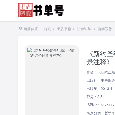
当前位置：
首页
>
出版书籍
>
社会科学
>
哲学宗教
《新约圣
景注释》
作者：《新约圣
出版社：中央编
出版年：2013-1
评分：8.5
ISBN：97875117
所属分类：
哲学