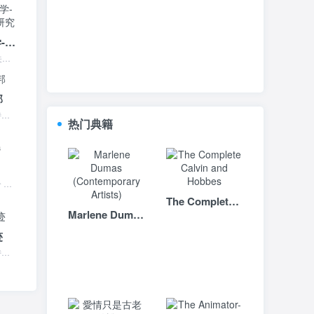
以清为贵的文化哲学-《关尹子》及其注疏研究
以清为贵的文化哲学-《关尹子》及其注疏研究 本书特色 关尹子是先秦道家人物的重要代表，庄子把他和老子同称为“博大真人”，《吕氏春秋》将其思想主旨概括为“关尹贵清...
邦
意识形态与乌托邦 本书特色 本书是德国著名社会学家卡尔曼海姆的一部代表作。原书*初发表于1929年，1936年在美国出版了英译本。全书论述了知识社会学...
热门典籍
康德政治著作选 内容简介 在政治理论领域，“剑桥政治思想史原著系列”作为主要的学生教科丛书，如今已牢固确立了其地位。本丛书旨在使学生能够获得从古希腊到20世纪初...
The Complete Calvin and Hobbes
Marlene Dumas (Contemporary Artists)
迹
释迦如来应化事迹 本书特色 ★ 32开平装，河北美术出版社出版★ 著名爱国宗教领袖、书法家赵朴初题名★ 明代彩绘《释迦如来应化事迹》全图，展示佛传及禅宗法脉★ ...