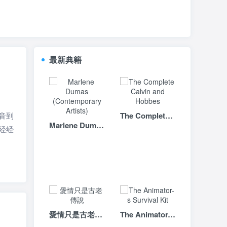
最新典籍
音到
The Complete Calvin and Hobbes
Marlene Dumas (Contemporary Artists)
经经
愛情只是古老傳說
The Animator-s Survival Kit