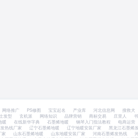
网络推广
PS修图
宝宝起名
产业库
河北信息网
搜救犬
士发型
玄机派
网络知识
品牌营销
商标交易
庄里人
地暖
在线新华字典
石墨烯地暖
钢琴入门指法教程
电商运营
宁发热线厂家
辽宁石墨烯地暖
辽宁地暖安装厂家
黑龙江石墨烯
厂家
山东石墨烯地暖
山东地暖安装厂家
河南石墨烯发热线